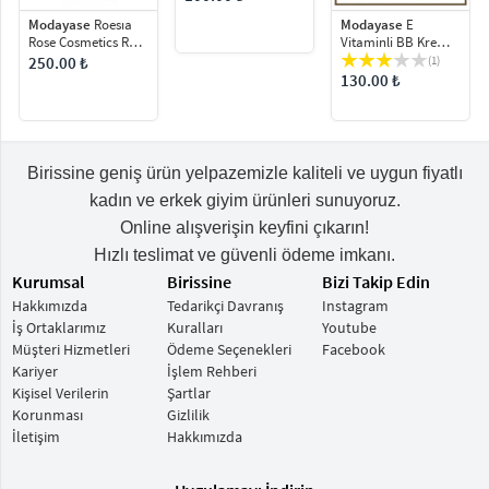
Modayase
Roesıa
Modayase
E
Rose Cosmetics Rose
Vitaminli BB Krem
Butterfly Aır
Yüksek Korumalı 30
250.00 ₺
(1)
Cushıon BB Cream
SPF /UVA + UVB-Cilt
130.00 ₺
Fondöten
Tonu Eşitleyici &
Canlandırıcı Bakım
30Ml
Birissine geniş ürün yelpazemizle kaliteli ve uygun fiyatlı
kadın ve erkek giyim ürünleri sunuyoruz.
Online alışverişin keyfini çıkarın!
Hızlı teslimat ve güvenli ödeme imkanı.
Kurumsal
Birissine
Bizi Takip Edin
Hakkımızda
Tedarikçi Davranış
Instagram
İş Ortaklarımız
Kuralları
Youtube
Müşteri Hizmetleri
Ödeme Seçenekleri
Facebook
Kariyer
İşlem Rehberi
Kişisel Verilerin
Şartlar
Korunması
Gizlilik
İletişim
Hakkımızda