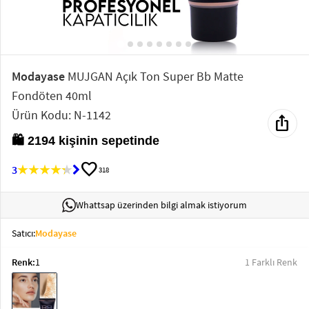
Elektronik
Bluz &
Tunik
Modayase
MUJGAN Açık Ton Super Bb Matte
Fondöten 40ml
Büstiyer
Ürün Kodu: N-1142
ios_share
🛍️ 2194 kişinin sepetinde
favorite
3
318
Sweatshirt
Whattsap üzerinden bilgi almak istiyorum
Satıcı:
Modayase
T-Shirt
Renk:
1
1 Farklı Renk
Ev
keyboard_arrow_down
Giyim