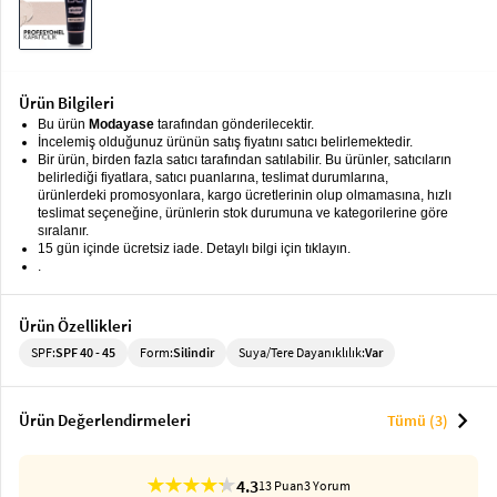
keyboard_arrow_down
Takımlar
Elbise
Ürün Bilgileri
Alt
keyboard_arrow_down
Bu ürün
Modayase
tarafından gönderilecektir.
Giyim
İncelemiş olduğunuz ürünün satış fiyatını satıcı belirlemektedir.
Bir ürün, birden fazla satıcı tarafından satılabilir. Bu ürünler, satıcıların
Dış
keyboard_arrow_down
belirlediği fiyatlara, satıcı puanlarına, teslimat durumlarına,
Giyim
ürünlerdeki promosyonlara, kargo ücretlerinin olup olmamasına, hızlı
teslimat seçeneğine, ürünlerin stok durumuna ve kategorilerine göre
sıralanır.
Tesettür
keyboard_arrow_down
15 gün içinde ücretsiz iade. Detaylı bilgi için tıklayın.
Giyim
.
Büyük
keyboard_arrow_down
Beden
Ürün Özellikleri
SPF:
SPF 40 - 45
Form:
Silindir
Suya/Tere Dayanıklılık:
Var
İç
keyboard_arrow_down
Giyim
chevron_right
Ürün Değerlendirmeleri
Tümü (3)
4.3
13 Puan
3 Yorum