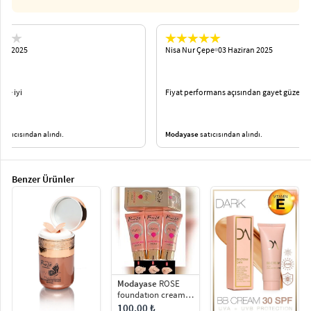
Nisa Nur Çepe
03 Haziran 2025
***** *****
Fiyat performans açısından gayet güzel
Çok güzel b
Modayase
satıcısından alındı.
Modayase
sa
Benzer Ürünler
Modayase
ROSE
foundatıon cream
matte bb
100.00 ₺