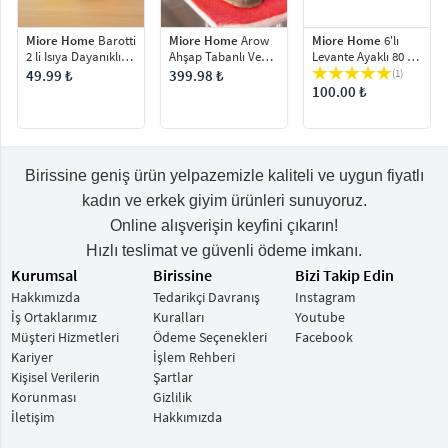
Miore Home
Arow
Miore Home
Barotti
Miore Home
6'lı
Ahşap Tabanlı Ve
2 li Isıya Dayanıklı
Levante Ayaklı 80 ml
Mantar Tıpalı, Konik
Bal Kabağı Kahve
Şerbetlik Kahve Yanı
399.98 ₺
49.99 ₺
(1)
Eğimli 2'li
Sunum Bardağı 300
Cam Bardak
100.00 ₺
Borosilikat Sirkelik
ml
Ve Yağlık Seti 300 ml
Birissine geniş ürün yelpazemizle kaliteli ve uygun fiyatlı
kadın ve erkek giyim ürünleri sunuyoruz.
Online alışverişin keyfini çıkarın!
Hızlı teslimat ve güvenli ödeme imkanı.
Kurumsal
Birissine
Bizi Takip Edin
Hakkımızda
Tedarikçi Davranış
Instagram
İş Ortaklarımız
Kuralları
Youtube
Müşteri Hizmetleri
Ödeme Seçenekleri
Facebook
Kariyer
İşlem Rehberi
Kişisel Verilerin
Şartlar
Korunması
Gizlilik
İletişim
Hakkımızda