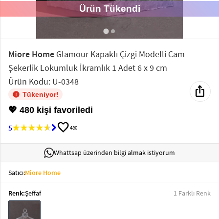
Ürün Tükendi
Elektronik
Bluz &
Tunik
Miore Home
Glamour Kapaklı Çizgi Modelli Cam
Şekerlik Lokumluk İkramlık 1 Adet 6 x 9 cm
Büstiyer
Ürün Kodu: U-0348
ios_share
Tükeniyor!
💖 480 kişi favoriledi
favorite
5
480
Sweatshirt
Whattsap üzerinden bilgi almak istiyorum
Satıcı:
Miore Home
T-Shirt
Renk:
Şeffaf
1 Farklı Renk
Ev
keyboard_arrow_down
Giyim