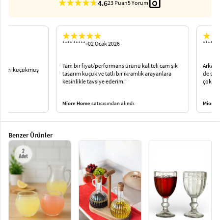
photo_camera
4.6
23 Puan
5 Yorum
**** *****
02 Ocak 2026
********* **
Tam bir fiyat/performans ürünü kaliteli cam şık
Arkadaşıma
ı küçükmüş
tasarım küçük ve tatlı bir ikramlık arayanlara
de sipariş v
kesinlikle tavsiye ederim."
çok güzeş ve
Miore Home
satıcısından alındı.
Miore Home
…
Benzer Ürünler