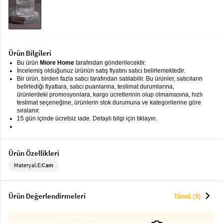
keyboard_arrow_down
Takımlar
Elbise
Alt
keyboard_arrow_down
Ürün Bilgileri
Giyim
Bu ürün
Miore Home
tarafından gönderilecektir.
İncelemiş olduğunuz ürünün satış fiyatını satıcı belirlemektedir.
Dış
keyboard_arrow_down
Bir ürün, birden fazla satıcı tarafından satılabilir. Bu ürünler, satıcıların
Giyim
belirlediği fiyatlara, satıcı puanlarına, teslimat durumlarına,
ürünlerdeki promosyonlara, kargo ücretlerinin olup olmamasına, hızlı
teslimat seçeneğine, ürünlerin stok durumuna ve kategorilerine göre
Tesettür
keyboard_arrow_down
sıralanır.
Giyim
15 gün içinde ücretsiz iade. Detaylı bilgi için tıklayın.
Büyük
keyboard_arrow_down
Beden
Ürün Özellikleri
İç
keyboard_arrow_down
Materyal.E:
Cam
Giyim
chevron_right
Ürün Değerlendirmeleri
Tümü (5)