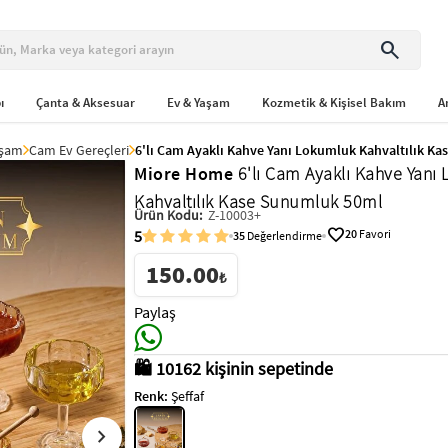
search
ı
Çanta & Aksesuar
Ev & Yaşam
Kozmetik & Kişisel Bakım
A
aşam
Cam Ev Gereçleri
6'lı Cam Ayaklı Kahve Yanı Lokumluk Kahvaltılık K
Miore Home
6'lı Cam Ayaklı Kahve Yanı
Kahvaltılık Kase Sunumluk 50ml
Ürün Kodu:
Z-10003+
favorite
5
20
Favori
35
Değerlendirme
150.00
₺
Paylaş
🛍️ 10162 kişinin sepetinde
Renk:
Şeffaf
chevron_right