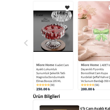
e Home
Miore Home
Miore Home
6 Parça
6 adet Cam
1 ADET I
 Cam Çerezlik Sosluk
Ayaklı Lokumluk
Dayanıklı Fiyonklu
 Kasesi
Sunumluk Şekerlik Tatlı
Borosilikat Cam Kupa
(57)
Magnolia Dondurmalık
Kurdelalı Şeffaf Kahve 
Elmas Booza 105 ML
Ve Sunum Bardağı 350 
0 ₺
(38)
(56)
250.00 ₺
200.00 ₺
Ürün Bilgileri
6'lı Cam Ayaklı K