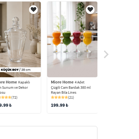
Miore Home
ore Home
Miore Home
4 Adet
Kapaklı
6'lı 
Çizgili Cam Bardak 380 ml
 Sunum ve Dekor
Ayaklı 80 ml Şerbetli
Rayan Bila Lines
osu
Kahve Yanı Cam Bar
(21)
(72)
(55)
199.99 ₺
9.99 ₺
150.00 ₺