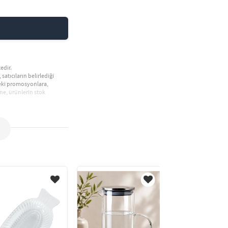
edir.
 satıcıların belirlediği
deki promosyonlara,
ne, ürünlerin stok