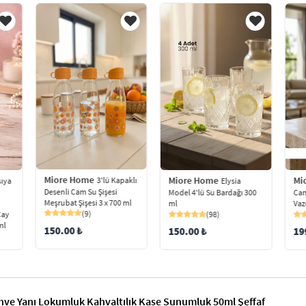
Miore Home
Mi
Miore Home
3'lü Kapaklı
sıya
Elysia
Desenli Cam Su Şişesi
Cam
Model 4'lü Su Bardağı 300
Meşrubat Şişesi 3 x 700 ml
Vaz
ml
(9)
Çay
(98)
ml
150.00 ₺
19
150.00 ₺
ahve Yanı Lokumluk Kahvaltılık Kase Sunumluk 50ml Şeffaf