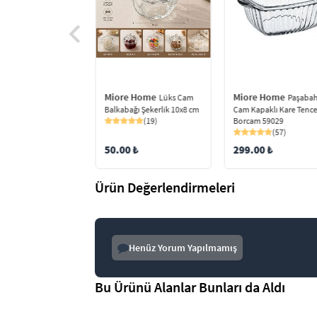
e Home
Miore Home
Miore Home
6 Adet
Lüks Cam
Paşaba
Yanı Mini Cam
Balkabağı Şekerlik 10x8 cm
Cam Kapaklı Kare Tenc
ik Lokumluk Sosluk
(19)
Borcam 59029
osluk
(57)
(31)
50.00 ₺
299.00 ₺
0 ₺
Ürün Değerlendirmeleri
Henüz Yorum Yapılmamış
Bu Ürünü Alanlar Bunları da Aldı