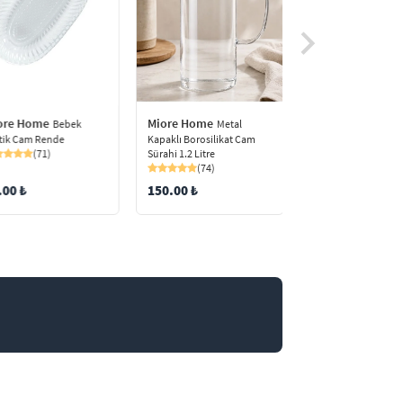
ore Home
Miore Home
Miore Home
Bebek
Metal
4 Ad
tik Cam Rende
Kapaklı Borosilikat Cam
Çizgili Cam Bardak 
(71)
Sürahi 1.2 Litre
Rayan Bila Lines
(74)
(70)
.00 ₺
150.00 ₺
199.99 ₺