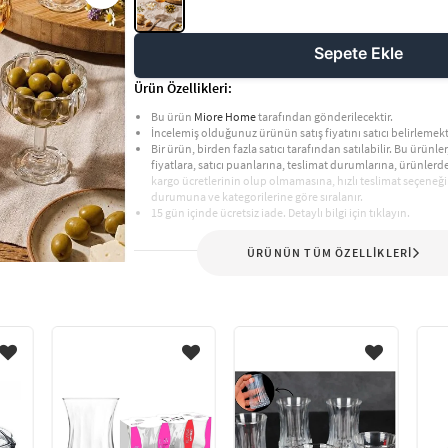
Sepete Ekle
Ürün Özellikleri:
Bu ürün
Miore Home
tarafından gönderilecektir.
İncelemiş olduğunuz ürünün satış fiyatını satıcı belirlemekt
Bir ürün, birden fazla satıcı tarafından satılabilir. Bu ürünler,
fiyatlara, satıcı puanlarına, teslimat durumlarına, ürünler
kargo ücretlerinin olup olmamasına, hızlı teslimat seçeneği
durumuna ve kategorilerine göre sıralanır.
15 gün içinde ücretsiz iade. Detaylı bilgi için tıklayın.
ÜRÜNÜN TÜM ÖZELLİKLERİ