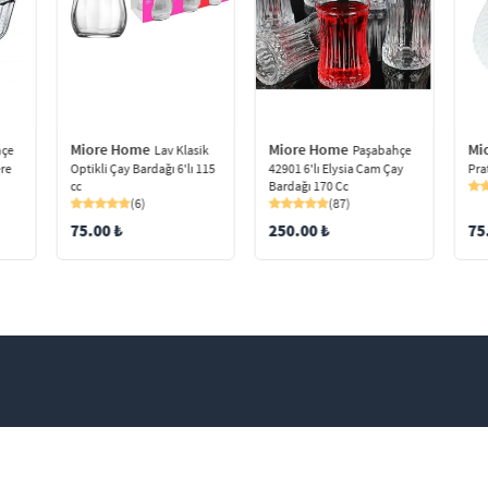
Miore Home
Mi
Miore Home
hçe
Paşabahçe
Lav Klasik
ere
42901 6'lı Elysia Cam Çay
Pra
Optikli Çay Bardağı 6'lı 115
Bardağı 170 Cc
cc
(87)
(6)
250.00 ₺
75
75.00 ₺