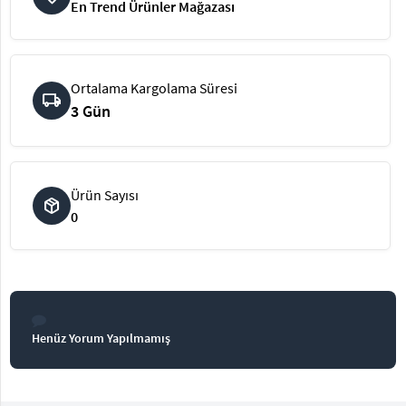
En Trend Ürünler Mağazası
Elektronik
Bluz &
Tunik
Ortalama Kargolama Süresi
local_shipping
3 Gün
Büstiyer
Ürün Sayısı
package_2
0
Sweatshirt
Henüz Yorum Yapılmamış
T-Shirt
Ev
keyboard_arrow_down
Giyim