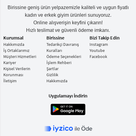
keyboard_arrow_down
Takımlar
Birissine geniş ürün yelpazemizle kaliteli ve uygun fiyatlı
kadın ve erkek giyim ürünleri sunuyoruz.
Elbise
Online alışverişin keyfini çıkarın!
Alt
keyboard_arrow_down
Hızlı teslimat ve güvenli ödeme imkanı.
Giyim
Kurumsal
Birissine
Bizi Takip Edin
Hakkımızda
Tedarikçi Davranış
Instagram
Dış
keyboard_arrow_down
İş Ortaklarımız
Kuralları
Youtube
Giyim
Müşteri Hizmetleri
Ödeme Seçenekleri
Facebook
Kariyer
İşlem Rehberi
Tesettür
keyboard_arrow_down
Kişisel Verilerin
Şartlar
Giyim
Korunması
Gizlilik
İletişim
Hakkımızda
Büyük
keyboard_arrow_down
Beden
Uygulamayı İndirin
İç
keyboard_arrow_down
Giyim