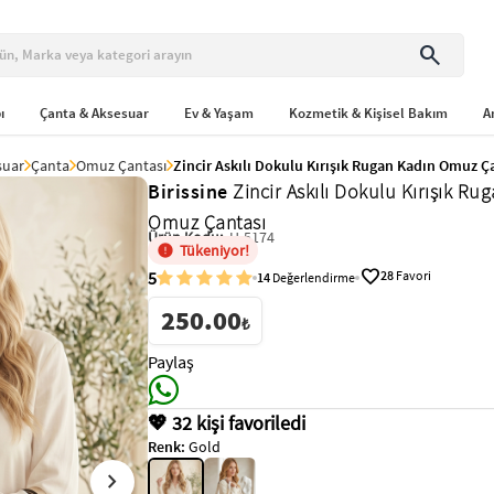
search
ı
Çanta & Aksesuar
Ev & Yaşam
Kozmetik & Kişisel Bakım
A
suar
Çanta
Omuz Çantası
Zincir Askılı Dokulu Kırışık Rugan Kadın Omuz Ç
Birissine
Zincir Askılı Dokulu Kırışık Ru
Omuz Çantası
Ürün Kodu:
H-5174
Tükeniyor!
favorite
5
28
Favori
14
Değerlendirme
250.00
₺
Paylaş
💖 32 kişi favoriledi
Renk:
Gold
chevron_right