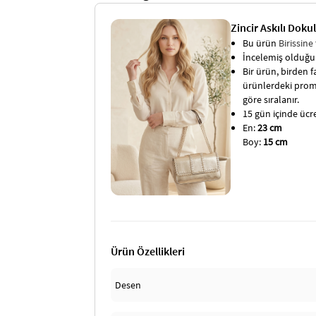
Zincir Askılı Dok
Bu ürün
Birissine
İncelemiş olduğun
Bir ürün, birden fa
ürünlerdeki promo
göre sıralanır.
15 gün içinde ücret
En:
23 cm
Boy:
15 cm
Ürün Özellikleri
Desen