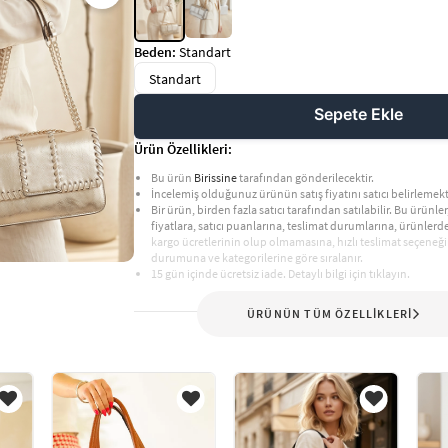
Beden:
Standart
Standart
Sepete Ekle
Ürün Özellikleri:
Bu ürün
Birissine
tarafından gönderilecektir.
İncelemiş olduğunuz ürünün satış fiyatını satıcı belirlemekt
Bir ürün, birden fazla satıcı tarafından satılabilir. Bu ürünler,
fiyatlara, satıcı puanlarına, teslimat durumlarına, ürünler
kargo ücretlerinin olup olmamasına, hızlı teslimat seçeneği
durumuna ve kategorilerine göre sıralanır.
15 gün içinde ücretsiz iade. Detaylı bilgi için tıklayın.
ÜRÜNÜN TÜM ÖZELLİKLERİ