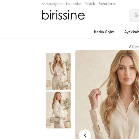
Kampanyalar
Kuponlar
Destek
Favorilerim
Kadın Giyim
Ayakkab
Akse
chevron_left