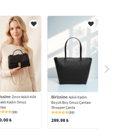
Birissine
issine
Birissine
3 Bölmel
Zincir Askılı Kilit
Askılı Kadın
Kapitoneli Kadın O
aklı Kadın Omuz
Büyük Boy Omuz Çantası
Çantası
tası
Shopper Çanta
(59)
(99)
(69)
110.00
0.00 ₺
299.98 ₺
99.99 ₺