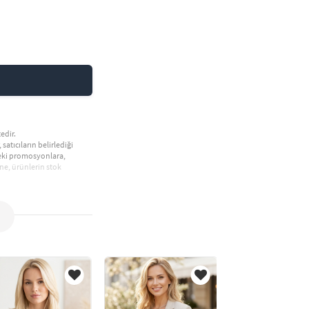
edir.
 satıcıların belirlediği
deki promosyonlara,
ne, ürünlerin stok