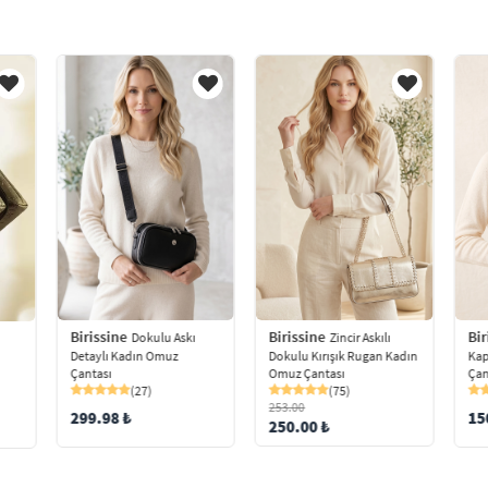
Birissine
Birissine
Bir
Dokulu Askı
Zincir Askılı
Detaylı Kadın Omuz
Dokulu Kırışık Rugan Kadın
Kap
Çantası
Omuz Çantası
Çan
(27)
(75)
253.00
299.98 ₺
15
250.00 ₺