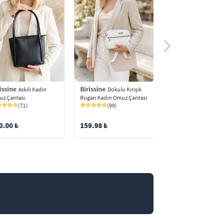
Birissine
issine
Birissine
Dokulu Kırışık
Askılı Kadın
Dokulu M
Rugan Kadın Omuz Çantası
z Çantası
Kadın El ve Omuz Ça
(99)
(71)
(97)
159.98 ₺
0.00 ₺
149.99 ₺