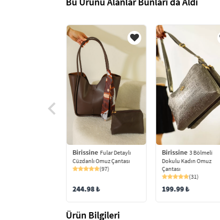
Bu Ürünü Alanlar Bunları da Aldı
ine
Birissine
Birissine
Zımba Detaylı
3 Bölmeli
Fular Detaylı
Omuz Çantası
Dokulu Kadın Omuz
Cüzdanlı Omuz Çantası
(81)
Çantası
(97)
(31)
9 ₺
199.99 ₺
244.98 ₺
Ürün Bilgileri