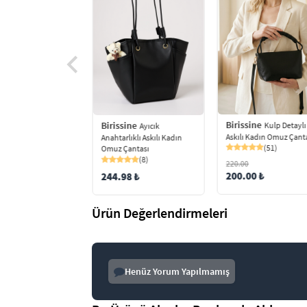
Birissine
ine
Birissine
Kulp Detaylı
Ayıcık Detaylı
Ayıcık
Askılı Kadın Omuz Çant
 Kadın Omuz Çantası
Anahtarlıklı Askılı Kadın
(51)
(19)
Omuz Çantası
(8)
220.00
200.00 ₺
9 ₺
244.98 ₺
Ürün Değerlendirmeleri
Henüz Yorum Yapılmamış