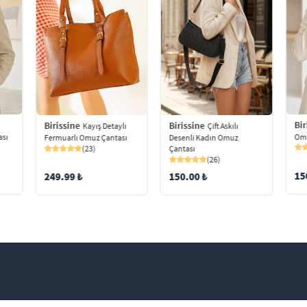
Bir
Birissine
Birissine
Kayış Detaylı
Çift Askılı
ası
Omu
Fermuarlı Omuz Çantası
Desenli Kadın Omuz
(23)
Çantası
(26)
15
249.99 ₺
150.00 ₺