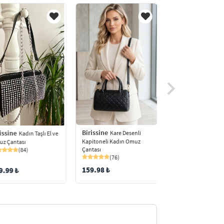
Birissine
Birissine
issine
Kare Desenli
Geniş Ask
Kadın Taşlı El ve
Kapitoneli Kadın Omuz
Kadın El ve Omuz Ça
z Çantası
Çantası
(32)
(84)
(76)
159.98 ₺
189.98 ₺
9.99 ₺