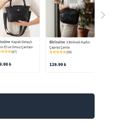
issine
Birissine
Birissine
Kapak Detaylı
Üç Gözlü
3 Bölmeli Kadin
ın El ve Omuz Çantası
Omuz Çantası
Çapraz Çanta
(67)
(24)
(59)
9.98 ₺
119.99 ₺
129.99 ₺