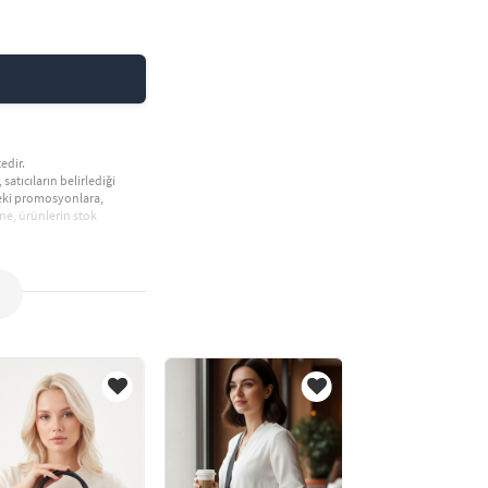
edir.
 satıcıların belirlediği
deki promosyonlara,
ne, ürünlerin stok