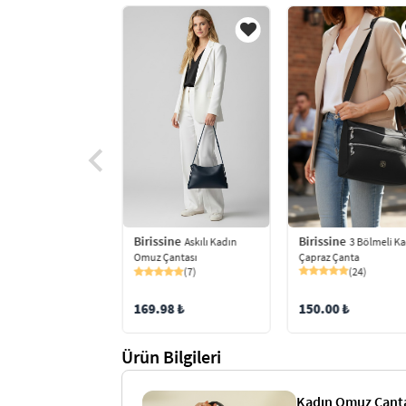
Birissine
Birissine
ine
3 Bölmeli K
Askılı Kadın
Çift Askılı
Çapraz Çanta
Omuz Çantası
i Kadın Omuz
(24)
(7)
ı
(11)
150.00 ₺
169.98 ₺
0 ₺
Ürün Bilgileri
Kadın Omuz Çanta