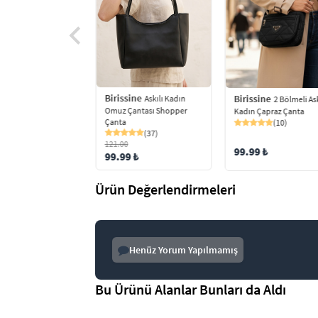
Birissine
ine
Birissine
Askılı Kadın
Zincir Askılı
2 Bölmeli Ask
Omuz Çantası Shopper
Detaylı Kadın Omuz
Kadın Çapraz Çanta
Çanta
ı
(10)
(37)
(46)
121.00
8 ₺
99.99 ₺
99.99 ₺
Ürün Değerlendirmeleri
Henüz Yorum Yapılmamış
Bu Ürünü Alanlar Bunları da Aldı