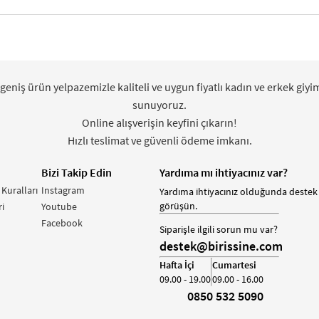
 geniş ürün yelpazemizle kaliteli ve uygun fiyatlı kadın ve erkek giyi
sunuyoruz.
Online alışverişin keyfini çıkarın!
Hızlı teslimat ve güvenli ödeme imkanı.
Bizi Takip Edin
Yardıma mı ihtiyacınız var?
 Kuralları
Instagram
Yardıma ihtiyacınız olduğunda destek 
görüşün.
i
Youtube
Facebook
Siparişle ilgili sorun mu var?
destek@birissine.com
Hafta İçi
Cumartesi
09.00 - 19.00
09.00 - 16.00
0850 532 5090