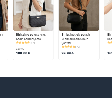
Birissine
Birissine
Bir
Askı Detaylı
Dokulu Askılı
ılı
Minimal Kadın Omuz
Kadın Çapraz Çanta
Kad
Çantası
(37)
(72)
110.00
99.99 ₺
100.00 ₺
16