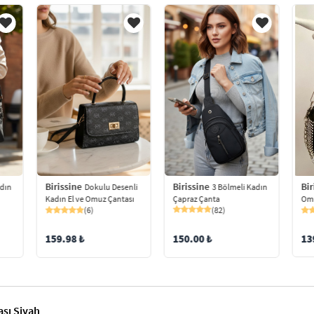
Birissine
Bir
Birissine
adın
3 Bölmeli Kadın
Dokulu Desenli
Çapraz Çanta
Omu
Kadın El ve Omuz Çantası
(82)
(6)
150.00 ₺
13
159.98 ₺
sı Siyah