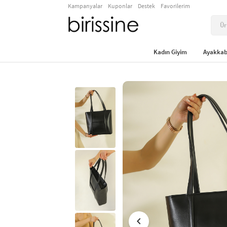
Kampanyalar
Kuponlar
Destek
Favorilerim
Kadın Giyim
Ayakkab
chevron_left