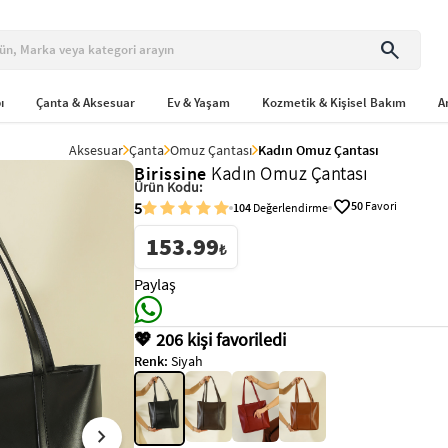
search
ı
Çanta & Aksesuar
Ev & Yaşam
Kozmetik & Kişisel Bakım
A
Aksesuar
Çanta
Omuz Çantası
Kadın Omuz Çantası
Birissine
Kadın Omuz Çantası
Ürün Kodu:
favorite
5
50
Favori
104
Değerlendirme
153.99
₺
Paylaş
💖 206 kişi favoriledi
Renk:
Siyah
chevron_right