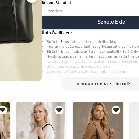
Beden:
Standart
Standart
Sepete Ekle
Ürün Özellikleri:
Bu ürün
Birissine
tarafından gönderilecektir.
İncelemiş olduğunuz ürünün satış fiyatını satıcı belirlemekt
Bir ürün, birden fazla satıcı tarafından satılabilir. Bu ürünler,
fiyatlara, satıcı puanlarına, teslimat durumlarına, ürünler
kargo ücretlerinin olup olmamasına, hızlı teslimat seçeneği
durumuna ve kategorilerine göre sıralanır.
15 gün içinde ücretsiz iade. Detaylı bilgi için tıklayın.
ÜRÜNÜN TÜM ÖZELLİKLERİ