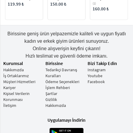
Omuz Çantası
Kadın Omuz Çantası
150.00 ₺
119.99 ₺
(1)
160.00 ₺
Birissine geniş ürün yelpazemizle kaliteli ve uygun fiyatlı
kadın ve erkek giyim ürünleri sunuyoruz.
Online alışverişin keyfini çıkarın!
Hızlı teslimat ve güvenli ödeme imkanı.
Kurumsal
Birissine
Bizi Takip Edin
Hakkımızda
Tedarikçi Davranış
Instagram
İş Ortaklarımız
Kuralları
Youtube
Müşteri Hizmetleri
Ödeme Seçenekleri
Facebook
Kariyer
İşlem Rehberi
Kişisel Verilerin
Şartlar
Korunması
Gizlilik
İletişim
Hakkımızda
Uygulamayı İndirin