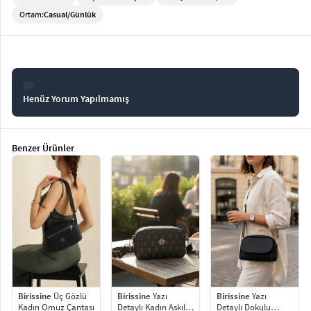
Ortam:
Casual/Günlük
Henüz Yorum Yapılmamış
Benzer Ürünler
Birissine
Yazı
Birissine
Üç Gözlü
Birissine
Yazı
Detaylı Kadın Askılı
Kadın Omuz Çantası
Detaylı Dokulu