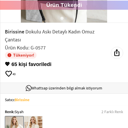
Ürün Tükendi
Elektronik
Bluz &
Tunik
Birissine
Dokulu Askı Detaylı Kadın Omuz
Çantası
Büstiyer
Ürün Kodu: G-0577
ios_share
Tükeniyor!
💖 65 kişi favoriledi
favorite
43
Sweatshirt
Whattsap üzerinden bilgi almak istiyorum
Satıcı:
Birissine
T-Shirt
Renk:
Siyah
2 Farklı Renk
Ev
keyboard_arrow_down
Giyim