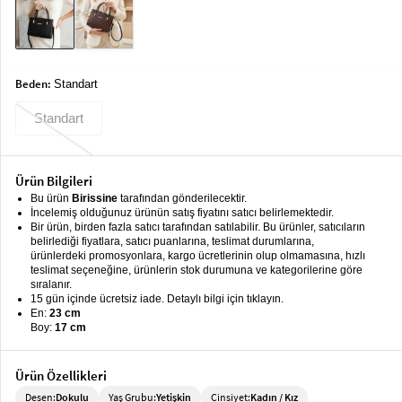
keyboard_arrow_down
Takımlar
Elbise
Beden:
Standart
Alt
keyboard_arrow_down
Giyim
Standart
Dış
keyboard_arrow_down
Giyim
Ürün Bilgileri
Tesettür
keyboard_arrow_down
Bu ürün
Birissine
tarafından gönderilecektir.
Giyim
İncelemiş olduğunuz ürünün satış fiyatını satıcı belirlemektedir.
Bir ürün, birden fazla satıcı tarafından satılabilir. Bu ürünler, satıcıların
Büyük
belirlediği fiyatlara, satıcı puanlarına, teslimat durumlarına,
keyboard_arrow_down
ürünlerdeki promosyonlara, kargo ücretlerinin olup olmamasına, hızlı
Beden
teslimat seçeneğine, ürünlerin stok durumuna ve kategorilerine göre
sıralanır.
İç
keyboard_arrow_down
15 gün içinde ücretsiz iade. Detaylı bilgi için tıklayın.
Giyim
En:
23 cm
Boy:
17 cm
Ürün Özellikleri
Desen:
Dokulu
Yaş Grubu:
Yetişkin
Cinsiyet:
Kadın / Kız