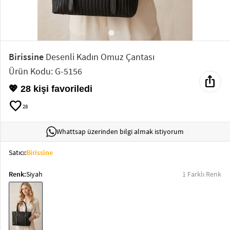
Elektronik
Bluz &
Tunik
Birissine
Desenli Kadın Omuz Çantası
Ürün Kodu: G-5156
ios_share
Büstiyer
💖 28 kişi favoriledi
favorite
28
Whattsap üzerinden bilgi almak istiyorum
Sweatshirt
Satıcı:
Birissine
Renk:
Siyah
1 Farklı Renk
T-Shirt
Ev
keyboard_arrow_down
Giyim