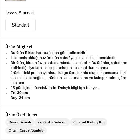
keyboard_arrow_down
Takımlar
Beden:
Standart
Elbise
Standart
Alt
keyboard_arrow_down
Giyim
Ürün Bilgileri
Dış
keyboard_arrow_down
Bu ürün
Birissine
tarafından gönderilecektir.
Giyim
İncelemiş olduğunuz ürünün satış fiyatını satıcı belirlemektedir.
Bir ürün, birden fazla satıcı tarafından satılabilir. Bu ürünler, satıcıların
Tesettür
keyboard_arrow_down
belirlediği fiyatlara, satıcı puanlarına, teslimat durumlarına,
Giyim
ürünlerdeki promosyonlara, kargo ücretlerinin olup olmamasına, hızlı
teslimat seçeneğine, ürünlerin stok durumuna ve kategorilerine göre
sıralanır.
Büyük
keyboard_arrow_down
15 gün içinde ücretsiz iade. Detaylı bilgi için tıklayın.
Beden
En:
39 cm
Boy:
26 cm
İç
keyboard_arrow_down
Giyim
Ürün Özellikleri
Desen:
Desenli
Yaş Grubu:
Yetişkin
Cinsiyet:
Kadın / Kız
Ortam:
Casual/Günlük