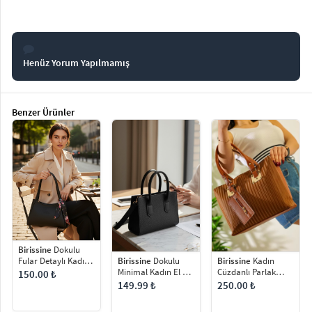
Henüz Yorum Yapılmamış
Benzer Ürünler
Birissine
Dokulu
Fular Detaylı Kadın
Birissine
Dokulu
Birissine
Kadın
El ve Omuz Çantası
Minimal Kadın El ve
Cüzdanlı Parlak
150.00 ₺
Omuz Çantası
Dokulu Omuz
149.99 ₺
250.00 ₺
Çantası