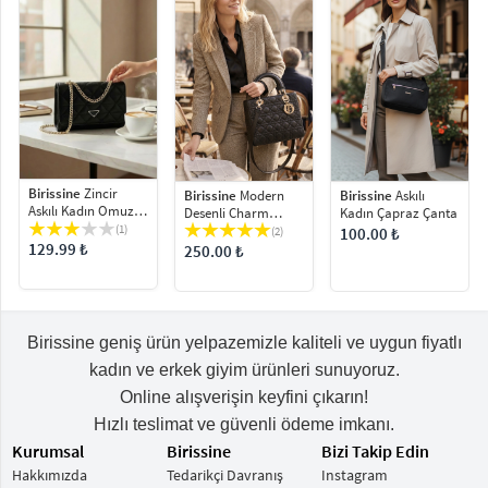
Birissine
Zincir
Birissine
Modern
Birissine
Askılı
Askılı Kadın Omuz
Desenli Charm
Kadın Çapraz Çanta
Çantası
Detaylı Kadın Omuz
(1)
(2)
100.00 ₺
Çantası
129.99 ₺
250.00 ₺
Birissine geniş ürün yelpazemizle kaliteli ve uygun fiyatlı
kadın ve erkek giyim ürünleri sunuyoruz.
Online alışverişin keyfini çıkarın!
Hızlı teslimat ve güvenli ödeme imkanı.
Kurumsal
Birissine
Bizi Takip Edin
Hakkımızda
Tedarikçi Davranış
Instagram