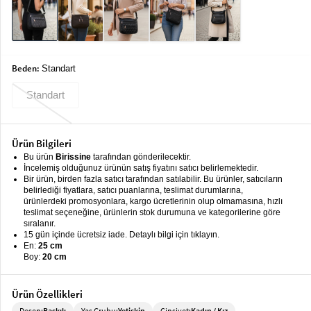
keyboard_arrow_down
Takımlar
Elbise
Alt
Beden:
keyboard_arrow_down
Standart
Giyim
Standart
Dış
keyboard_arrow_down
Giyim
Ürün Bilgileri
Tesettür
keyboard_arrow_down
Bu ürün
Birissine
tarafından gönderilecektir.
Giyim
İncelemiş olduğunuz ürünün satış fiyatını satıcı belirlemektedir.
Bir ürün, birden fazla satıcı tarafından satılabilir. Bu ürünler, satıcıların
Büyük
keyboard_arrow_down
belirlediği fiyatlara, satıcı puanlarına, teslimat durumlarına,
Beden
ürünlerdeki promosyonlara, kargo ücretlerinin olup olmamasına, hızlı
teslimat seçeneğine, ürünlerin stok durumuna ve kategorilerine göre
sıralanır.
İç
keyboard_arrow_down
15 gün içinde ücretsiz iade. Detaylı bilgi için tıklayın.
Giyim
En:
25 cm
Boy:
20 cm
Ürün Özellikleri
Desen:
Baskılı
Yaş Grubu:
Yetişkin
Cinsiyet:
Kadın / Kız