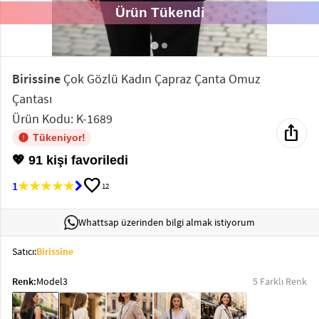
Ürün Tükendi
Elektronik
Bluz &
Tunik
Birissine
Çok Gözlü Kadın Çapraz Çanta Omuz
Çantası
Büstiyer
Ürün Kodu: K-1689
ios_share
Tükeniyor!
💖 91 kişi favoriledi
favorite
1
12
Sweatshirt
Whattsap üzerinden bilgi almak istiyorum
Satıcı:
Birissine
T-Shirt
Renk:
Model3
5 Farklı Renk
Ev
keyboard_arrow_down
Giyim