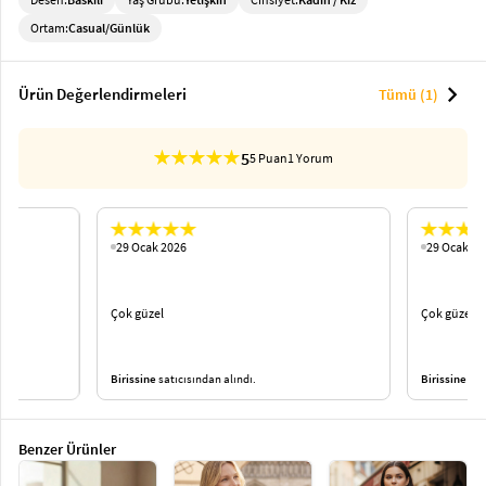
Ortam:
Casual/Günlük
chevron_right
Ürün Değerlendirmeleri
Tümü (1)
5
5 Puan
1 Yorum
29 Ocak 2026
29 Ocak 20
Çok güzel
Çok güzel
Birissine
satıcısından alındı.
Birissine
satı
Benzer Ürünler