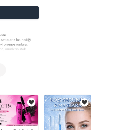
edir.
 satıcıların belirlediği
deki promosyonlara,
ne, ürünlerin stok