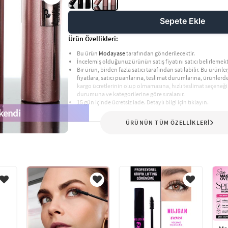
Sepete Ekle
Ürün Özellikleri:
Bu ürün
Modayase
tarafından gönderilecektir.
İncelemiş olduğunuz ürünün satış fiyatını satıcı belirlemekt
Bir ürün, birden fazla satıcı tarafından satılabilir. Bu ürünler,
fiyatlara, satıcı puanlarına, teslimat durumlarına, ürünler
kargo ücretlerinin olup olmamasına, hızlı teslimat seçeneği
durumuna ve kategorilerine göre sıralanır.
15 gün içinde ücretsiz iade. Detaylı bilgi için tıklayın.
kendi
ÜRÜNÜN TÜM ÖZELLİKLERİ