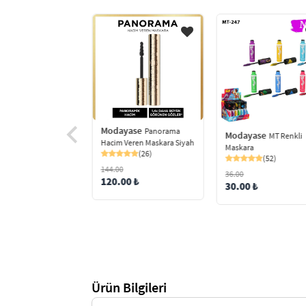
Modayase
Panorama
Modayase
MT Renkli
Hacim Veren Maskara Siyah
Maskara
(26)
(52)
144.00
36.00
120.00 ₺
30.00 ₺
yase
Rose Maskara
(32)
0 ₺
Ürün Bilgileri