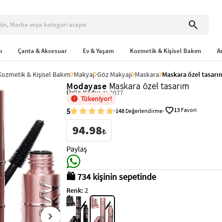
search
ı
Çanta & Aksesuar
Ev & Yaşam
Kozmetik & Kişisel Bakım
A
Kozmetik & Kişisel Bakım
Makyaj
Göz Makyajı
Maskara
Maskara özel tasarı
Modayase
Maskara özel tasarım
Ürün Kodu:
N-2077
Tükeniyor!
favorite
5
13
Favori
148
Değerlendirme
94.98
₺
Paylaş
🛍️ 734 kişinin sepetinde
Renk:
2
chevron_right