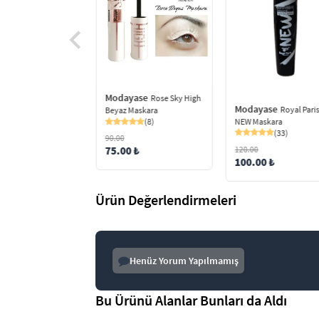
yase
Panorama
Veren Maskara Siyah
(50)
0 ₺
Modayase
Rose Sky High
Modayase
Royal Pari
Beyaz Maskara
NEW Maskara
(8)
(33)
90.00
120.00
75.00 ₺
100.00 ₺
Ürün Değerlendirmeleri
Henüz Yorum Yapılmamış
Bu Ürünü Alanlar Bunları da Aldı