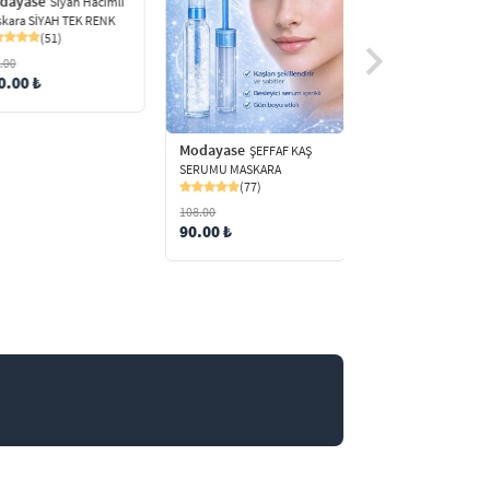
dayase
Siyah Hacimli
kara SİYAH TEK RENK
(51)
.00
0.00 ₺
Modayase
Modayase
ŞEFFAF KAŞ
MUJGAN 
SERUMU MASKARA
Arada..1 Adettir
(77)
(Maskara+Kaş Boyas
(6)
108.00
96.00
90.00 ₺
79.99 ₺