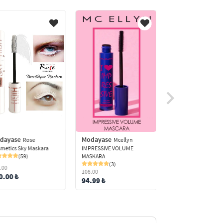
Modayase
MT Kaş
Serumu Maskara
(13)
72.00
60.00 ₺
dayase
Modayase
Rose
Mcellyn
metics Sky Maskara
IMPRESSIVE VOLUME
(59)
MASKARA
(3)
.00
108.00
0.00 ₺
94.99 ₺