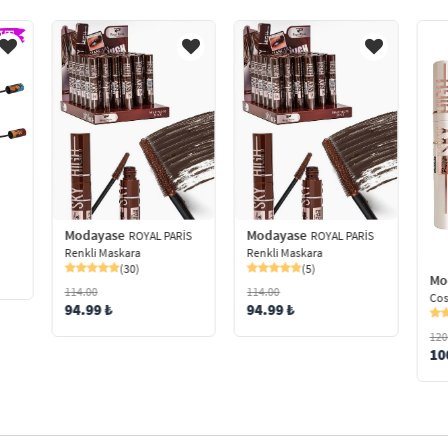
Modayase
Modayase
ROYAL PARİS
ROYAL PARİS
Renkli Maskara
Renkli Maskara
(30)
(5)
Mo
114.00
114.00
Cos
94.99 ₺
94.99 ₺
120
10