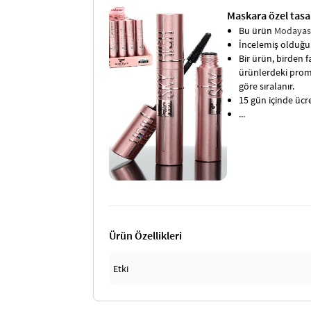
Maskara özel tasa
Bu ürün
Modaya
İncelemiş olduğun
Bir ürün, birden fa
ürünlerdeki promo
göre sıralanır.
15 gün içinde ücret
...
Ürün Özellikleri
Etki