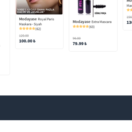
Mo
Mas
156
Modayase
Royal Paris
Modayase
13
Extra Mascara
Maskara - Siyah
(63)
(62)
120.00
96.00
100.00 ₺
79.99 ₺
s