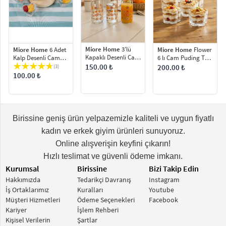
Miore Home
3'lü
Miore Home
6 Adet
Miore Home
Flower
Kapaklı Desenli Cam
Kalp Desenli Cam
6 lı Cam Puding Tatlı
Su Şişesi Meşrubat
Lokumluk Şekerlik
Dondurma
150.00 ₺
(3)
200.00 ₺
Şişesi 3 x 700 ml
Kase Rayan Sadaf
Kahvaltılık Kasesi
100.00 ₺
65 ML
Seti Çerez
Magnolya-Magnolia
Sunum Kasesi Vista
Lines
Birissine geniş ürün yelpazemizle kaliteli ve uygun fiyatlı
kadın ve erkek giyim ürünleri sunuyoruz.
Online alışverişin keyfini çıkarın!
Hızlı teslimat ve güvenli ödeme imkanı.
Kurumsal
Birissine
Bizi Takip Edin
Hakkımızda
Tedarikçi Davranış
Instagram
İş Ortaklarımız
Kuralları
Youtube
Müşteri Hizmetleri
Ödeme Seçenekleri
Facebook
Kariyer
İşlem Rehberi
Kişisel Verilerin
Şartlar