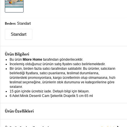
keyboard_arrow_down
Takımlar
Elbise
Beden:
Standart
Alt
keyboard_arrow_down
Giyim
Standart
Dış
keyboard_arrow_down
Giyim
Ürün Bilgileri
Tesettür
Bu ürün
Miore Home
tarafından gönderilecektir.
keyboard_arrow_down
İncelemiş olduğunuz ürünün satış fiyatını satıcı belirlemektedir.
Giyim
Bir ürün, birden fazla satıcı tarafından satılabilir. Bu ürünler, satıcıların
belirlediği fiyatlara, satıcı puanlarına, teslimat durumlarına,
Büyük
keyboard_arrow_down
ürünlerdeki promosyonlara, kargo ücretlerinin olup olmamasına, hızlı
Beden
teslimat seçeneğine, ürünlerin stok durumuna ve kategorilerine göre
sıralanır.
15 gün içinde ücretsiz iade. Detaylı bilgi için tıklayın.
İç
keyboard_arrow_down
6 Adet Minik Desenli Cam Şekerlik Drajelik 5 cm 65 ml
Giyim
Ürün Özellikleri