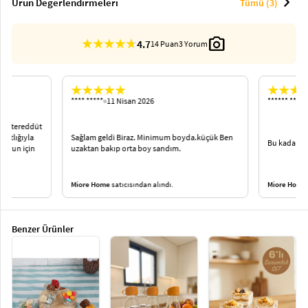
chevron_right
Ürün Değerlendirmeleri
Tümü (3)
photo_camera
4.7
14 Puan
3 Yorum
**** *****
11 Nisan 2026
****** ****
ce tereddüt
hatlığıyla
Sağlam geldi Biraz. Minimum boyda.küçük Ben
Bu kadar kü
k onun için
uzaktan bakıp orta boy sandım.
Miore Home
satıcısından alındı.
Miore Home
…
Benzer Ürünler