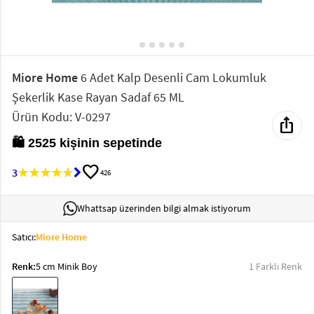
Elektronik
Bluz &
Tunik
Miore Home
6 Adet Kalp Desenli Cam Lokumluk
Şekerlik Kase Rayan Sadaf 65 ML
Büstiyer
Ürün Kodu: V-0297
ios_share
🛍️ 2525 kişinin sepetinde
favorite
3
426
Sweatshirt
Whattsap üzerinden bilgi almak istiyorum
Satıcı:
Miore Home
T-Shirt
Renk:
5 cm Minik Boy
1 Farklı Renk
Ev
keyboard_arrow_down
Giyim