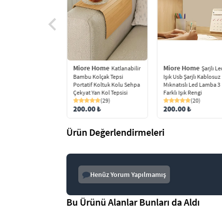
Miore Home
Miore Home
e Home
Katlanabilir
Şarjlı L
Silikon
Bambu Kolçak Tepsi
Işık Usb Şarjlı Kablosuz
dirici Ayak Bakım
Portatif Koltuk Kolu Sehpa
Mıknatıslı Led Lamba 3
Çekyat Yan Kol Tepsisi
Farklı Işık Rengi
(72)
(29)
(20)
 ₺
200.00 ₺
200.00 ₺
Ürün Değerlendirmeleri
Henüz Yorum Yapılmamış
Bu Ürünü Alanlar Bunları da Aldı