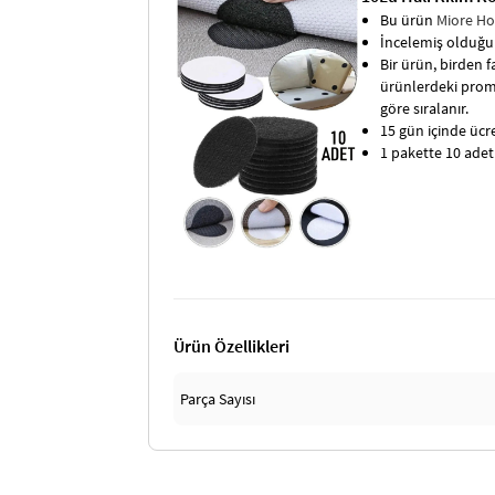
Bu ürün
Miore H
İncelemiş olduğun
Bir ürün, birden fa
ürünlerdeki promo
göre sıralanır.
15 gün içinde ücret
1 pakette 10 ade
Ürün Özellikleri
Parça Sayısı