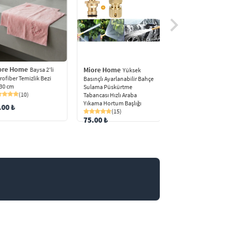
ore Home
Miore Home
Miore Home
Baysa 2'li
Yüksek
Baysa
rofiber Temizlik Bezi
Basınçlı Ayarlanabilir Bahçe
Şeffaf Süper Yapışka
30 cm
Sulama Püskürtme
Banyo Mutfak Düzen
(10)
Tabancası Hızlı Araba
Askı
Yıkama Hortum Başlığı
(1)
.00 ₺
30.00 ₺
(15)
75.00 ₺