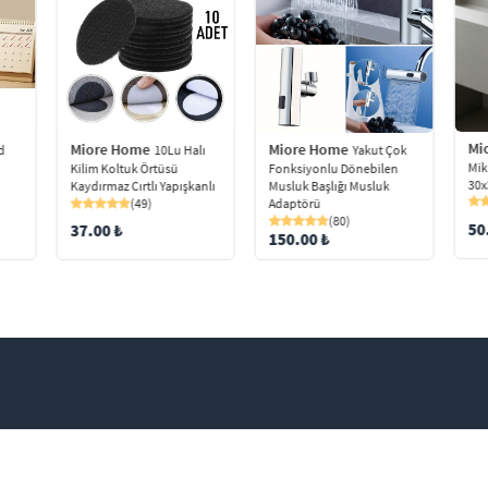
Mi
Miore Home
Miore Home
ed
10Lu Halı
Yakut Çok
Mik
Kilim Koltuk Örtüsü
Fonksiyonlu Dönebilen
30x
Kaydırmaz Cırtlı Yapışkanlı
Musluk Başlığı Musluk
(49)
Adaptörü
(80)
50
37.00 ₺
150.00 ₺