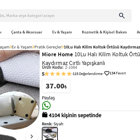
search
ı
Çanta & Aksesuar
Ev & Yaşam
Kozmetik & Kişisel Bakım
A
Yaşam
Ev & Yaşam
Pratik Gereçler
10Lu Halı Kilim Koltuk Örtüsü Kaydırmaz 
Miore Home
10Lu Halı Kilim Koltuk Ört
Kaydırmaz Cırtlı Yapışkanlı
Ürün Kodu:
Z-1084
favorite
5
134
Favori
115
Değerlendirme
37.00
₺
Paylaş
🛍️ 4104 kişinin sepetinde
Renk:
Siyah
chevron_right