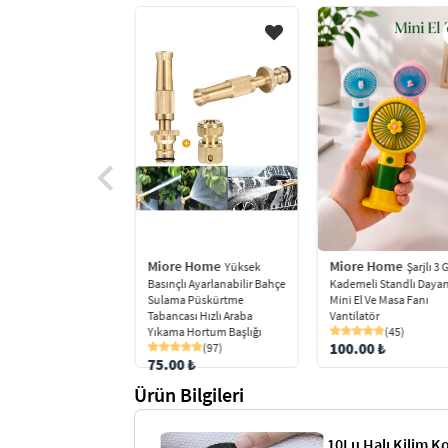
Miore Home
Miore Home
e Home
Yüksek
Şarjlı 3 
Silikon
Basınçlı Ayarlanabilir Bahçe
Kademeli Standlı Dayan
dirici Ayak Bakım
Sulama Püskürtme
Mini El Ve Masa Fanı
Tabancası Hızlı Araba
Vantilatör
(85)
Yıkama Hortum Başlığı
(45)
 ₺
100.00 ₺
(97)
75.00 ₺
Ürün Bilgileri
10Lu Halı Kilim K