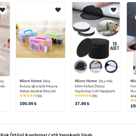
Miore Home
Miore Home
Mi
Dikiş
Güç
10Lu Halı
Kutusu Iğne Iplik Mezura
ıklı
Kilim Koltuk Örtüsü
Fon
Makas Seyahat Dikiş Set
Kaydırmaz Cırtlı Yapışkanlı
Mus
(94)
(95)
Ada
100.00 ₺
37.00 ₺
15
oltuk Örtüsü Kaydırmaz Cırtlı Yapışkanlı Siyah