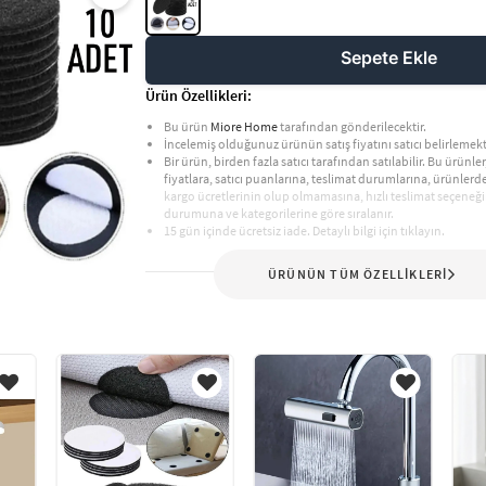
Sepete Ekle
Ürün Özellikleri:
Bu ürün
Miore Home
tarafından gönderilecektir.
İncelemiş olduğunuz ürünün satış fiyatını satıcı belirlemekt
Bir ürün, birden fazla satıcı tarafından satılabilir. Bu ürünler,
fiyatlara, satıcı puanlarına, teslimat durumlarına, ürünler
kargo ücretlerinin olup olmamasına, hızlı teslimat seçeneği
durumuna ve kategorilerine göre sıralanır.
15 gün içinde ücretsiz iade. Detaylı bilgi için tıklayın.
ÜRÜNÜN TÜM ÖZELLİKLERİ