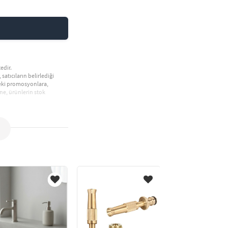
edir.
 satıcıların belirlediği
deki promosyonlara,
ne, ürünlerin stok