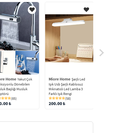
Miore Home
Miore Home
ore Home
Şarjlı Led
150x
Yakut Çok
Işık Usb Şarjlı Kablosuz
5,5 Metre Cırt Bantlı
ksiyonlu Dönebilen
Mıknatıslı Led Lamba 3
Pencere Sinek Önley
luk Başlığı Musluk
Farklı Işık Rengi
Kovucu Sineklik Per
ptörü
(58)
Çift Kanat
(85)
200.00 ₺
0.00 ₺
(73)
100.00 ₺