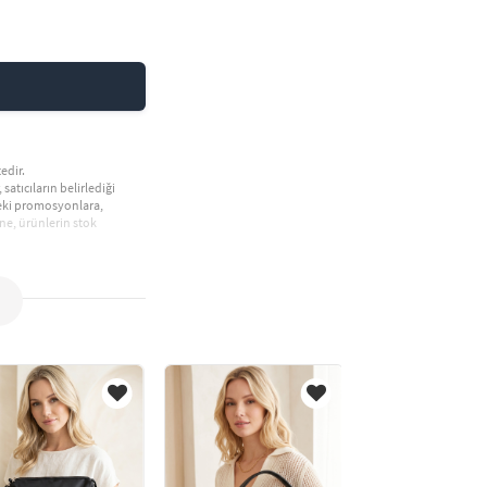
edir.
 satıcıların belirlediği
deki promosyonlara,
ne, ürünlerin stok