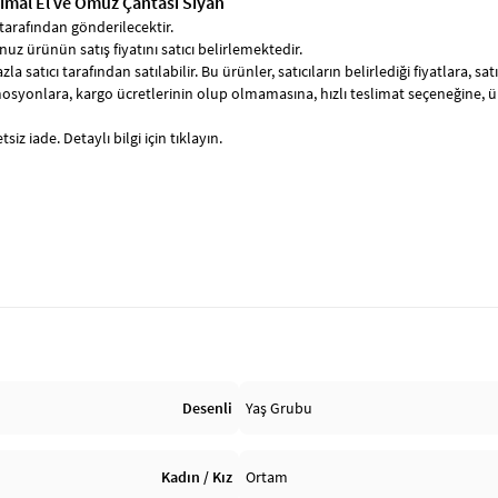
imal El ve Omuz Çantası Siyah
tarafından gönderilecektir.
uz ürünün satış fiyatını satıcı belirlemektedir.
zla satıcı tarafından satılabilir. Bu ürünler, satıcıların belirlediği fiyatlara, 
syonlara, kargo ücretlerinin olup olmamasına, hızlı teslimat seçeneğine, 
siz iade. Detaylı bilgi için tıklayın.
Desenli
Yaş Grubu
Kadın / Kız
Ortam