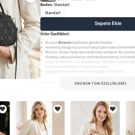
Beden:
Standart
Standart
Sepete Ekle
Ürün Özellikleri:
Bu ürün
Birissine
tarafından gönderilecektir.
İncelemiş olduğunuz ürünün satış fiyatını satıcı belirlemekt
Bir ürün, birden fazla satıcı tarafından satılabilir. Bu ürünler,
fiyatlara, satıcı puanlarına, teslimat durumlarına, ürünler
kargo ücretlerinin olup olmamasına, hızlı teslimat seçeneği
durumuna ve kategorilerine göre sıralanır.
15 gün içinde ücretsiz iade. Detaylı bilgi için tıklayın.
ÜRÜNÜN TÜM ÖZELLİKLERİ