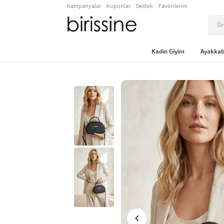
Kampanyalar
Kuponlar
Destek
Favorilerim
Kadın Giyim
Ayakkab
chevron_left