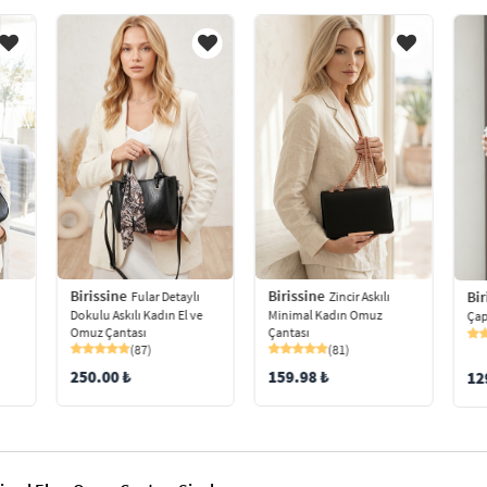
Birissine
Birissine
Bir
Fular Detaylı
Zincir Askılı
Dokulu Askılı Kadın El ve
Minimal Kadın Omuz
Çap
Omuz Çantası
Çantası
(87)
(81)
250.00 ₺
159.98 ₺
12