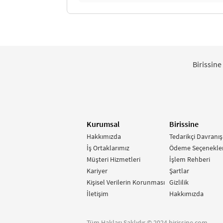
Birissine
Kurumsal
Birissine
Hakkımızda
Tedarikçi Davranış
İş Ortaklarımız
Ödeme Seçenekler
Müşteri Hizmetleri
İşlem Rehberi
Kariyer
Şartlar
Kişisel Verilerin Korunması
Gizlilik
İletişim
Hakkımızda
Tüm Hakları Saklıdır © 2024 birissine.com