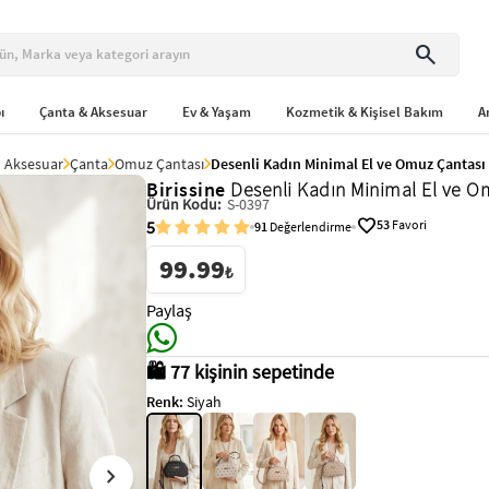
search
ı
Çanta & Aksesuar
Ev & Yaşam
Kozmetik & Kişisel Bakım
A
Aksesuar
Çanta
Omuz Çantası
Desenli Kadın Minimal El ve Omuz Çantası
Birissine
Desenli Kadın Minimal El ve O
Ürün Kodu:
S-0397
favorite
5
53
Favori
91
Değerlendirme
99.99
₺
Paylaş
🛍️ 77 kişinin sepetinde
Renk:
Siyah
chevron_right