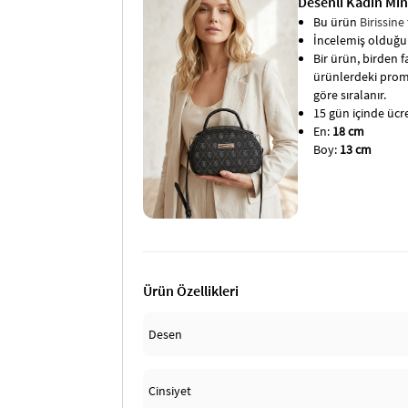
Desenli Kadın Min
Bu ürün
Birissine
İncelemiş olduğun
Bir ürün, birden fa
ürünlerdeki promo
göre sıralanır.
15 gün içinde ücret
En:
18 cm
Boy:
13 cm
Ürün Özellikleri
Desen
Cinsiyet