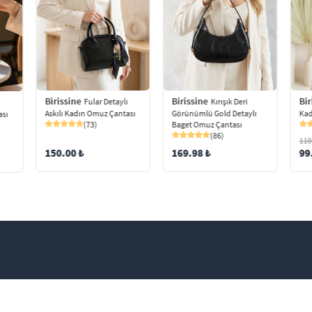
Birissine
Birissine
Bir
Fular Detaylı
Kırışık Deri
ı
Askılı Kadın Omuz Çantası
Görünümlü Gold Detaylı
Kad
ası
(73)
Baget Omuz Çantası
(86)
110
150.00 ₺
169.98 ₺
99