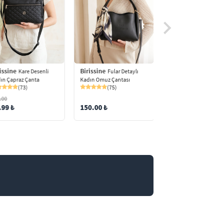
Birissine
issine
Birissine
Fular Detaylı
Kare Desenli
Askılı Ka
Kadın Omuz Çantası
ın Çapraz Çanta
Omuz Çantası Shop
(75)
(73)
Çanta
(43)
.00
121.00
150.00 ₺
.99 ₺
99.99 ₺