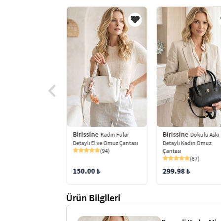
Birissine
Birissine
ine
Kadın Fular
Dokulu Askı
Kilit Kapaklı
Detaylı El ve Omuz Çantası
Detaylı Kadın Omuz
El ve Omuz Çantası
(94)
Çantası
(34)
(67)
150.00 ₺
299.98 ₺
0 ₺
Ürün Bilgileri