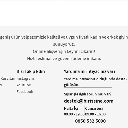
 geniş ürün yelpazemizle kaliteli ve uygun fiyatlı kadın ve erkek giyi
sunuyoruz.
Online alışverişin keyfini çıkarın!
Hızlı teslimat ve güvenli ödeme imkanı.
Bizi Takip Edin
Yardıma mı ihtiyacınız var?
 Kuralları
Instagram
Yardıma ihtiyacınız olduğunda destek 
görüşün.
i
Youtube
Facebook
Siparişle ilgili sorun mu var?
destek@birissine.com
Hafta İçi
Cumartesi
09.00 - 19.00
09.00 - 16.00
0850 532 5090