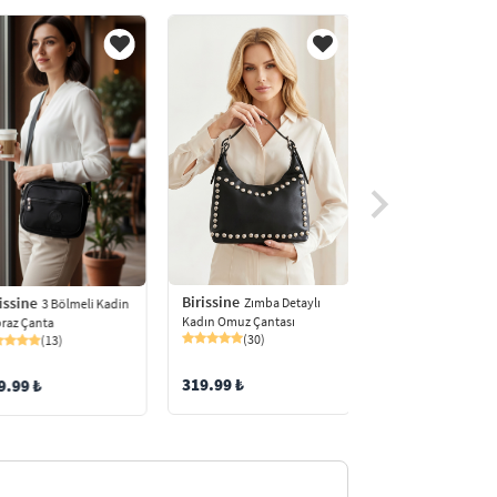
Birissine
Birissine
issine
Zımba Detaylı
Dokulu A
3 Bölmeli Kadin
Kadın Omuz Çantası
Detaylı Kadın El ve
raz Çanta
(30)
Çantası
(13)
(56)
319.99 ₺
169.98 ₺
9.99 ₺