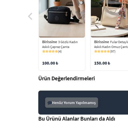
ine
Birissine
Birissine
Ayıcık Detaylı
3 Gözlü Kadın
Fular Detayl
 Kadın Omuz Çantası
Askılı Çapraz Çanta
Askılı Kadın Omuz Çant
(73)
(4)
(97)
9 ₺
100.00 ₺
150.00 ₺
Ürün Değerlendirmeleri
Henüz Yorum Yapılmamış
Bu Ürünü Alanlar Bunları da Aldı