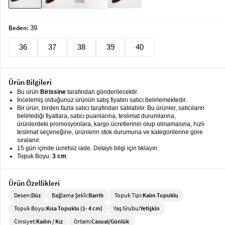
keyboard_arrow_down
Takımlar
Beden:
39
Elbise
36
37
38
39
40
Alt
keyboard_arrow_down
Giyim
Dış
keyboard_arrow_down
Ürün Bilgileri
Giyim
Bu ürün
Birissine
tarafından gönderilecektir.
İncelemiş olduğunuz ürünün satış fiyatını satıcı belirlemektedir.
Tesettür
keyboard_arrow_down
Bir ürün, birden fazla satıcı tarafından satılabilir. Bu ürünler, satıcıların
Giyim
belirlediği fiyatlara, satıcı puanlarına, teslimat durumlarına,
ürünlerdeki promosyonlara, kargo ücretlerinin olup olmamasına, hızlı
teslimat seçeneğine, ürünlerin stok durumuna ve kategorilerine göre
Büyük
keyboard_arrow_down
sıralanır.
Beden
15 gün içinde ücretsiz iade. Detaylı bilgi için tıklayın.
Topuk Boyu:
3 cm
İç
keyboard_arrow_down
Giyim
Ürün Özellikleri
Desen:
Düz
Bağlama Şekli:
Bantlı
Topuk Tipi:
Kalın Topuklu
Topuk Boyu:
Kısa Topuklu (1- 4 cm)
Yaş Grubu:
Yetişkin
Cinsiyet:
Kadın / Kız
Ortam:
Casual/Günlük