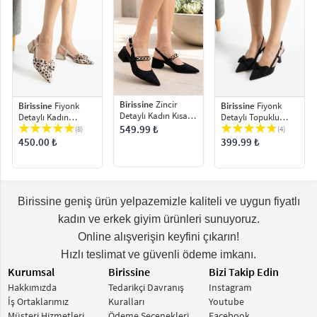
Birissine
Zincir
Birissine
Fiyonk
Birissine
Fiyonk
Detaylı Kadın Kısa
Detaylı Kadın
Detaylı Topuklu
Topuklu Ayakkabı
Topuklu Ayakkabı
Ayakkabı
549.99 ₺
(8)
(4)
450.00 ₺
399.99 ₺
Birissine geniş ürün yelpazemizle kaliteli ve uygun fiyatlı
kadın ve erkek giyim ürünleri sunuyoruz.
Online alışverişin keyfini çıkarın!
Hızlı teslimat ve güvenli ödeme imkanı.
Kurumsal
Birissine
Bizi Takip Edin
Hakkımızda
Tedarikçi Davranış
Instagram
İş Ortaklarımız
Kuralları
Youtube
Müşteri Hizmetleri
Ödeme Seçenekleri
Facebook