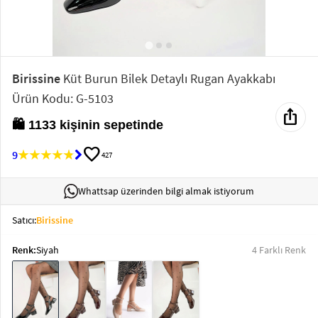
Elektronik
Bluz &
Tunik
Birissine
Küt Burun Bilek Detaylı Rugan Ayakkabı
Ürün Kodu: G-5103
Büstiyer
ios_share
🛍️ 1133 kişinin sepetinde
favorite
9
427
Sweatshirt
Whattsap üzerinden bilgi almak istiyorum
Satıcı:
Birissine
Renk:
Siyah
4 Farklı Renk
T-Shirt
Ev
keyboard_arrow_down
Giyim