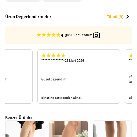
chevron_right
Ürün Değerlendirmeleri
Tümü (9)
photo_camera
4.8
43 Puan
9 Yorum
****** ********
28 Mart 2026
******* ****
efsane güze
Güzel beğendim
tam oldu ço
Birissine
satıcısından alındı.
Birissine
satı
…
Benzer Ürünler