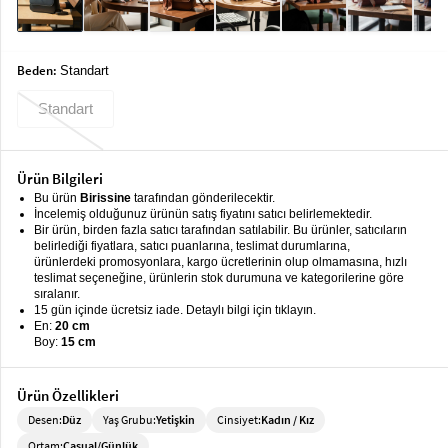
keyboard_arrow_down
Takımlar
Elbise
Beden:
Standart
Alt
keyboard_arrow_down
Standart
Giyim
Dış
keyboard_arrow_down
Giyim
Ürün Bilgileri
Bu ürün
Birissine
tarafından gönderilecektir.
Tesettür
keyboard_arrow_down
İncelemiş olduğunuz ürünün satış fiyatını satıcı belirlemektedir.
Bir ürün, birden fazla satıcı tarafından satılabilir. Bu ürünler, satıcıların
Giyim
belirlediği fiyatlara, satıcı puanlarına, teslimat durumlarına,
ürünlerdeki promosyonlara, kargo ücretlerinin olup olmamasına, hızlı
Büyük
keyboard_arrow_down
teslimat seçeneğine, ürünlerin stok durumuna ve kategorilerine göre
Beden
sıralanır.
15 gün içinde ücretsiz iade. Detaylı bilgi için tıklayın.
En:
20 cm
İç
keyboard_arrow_down
Boy:
15 cm
Giyim
Ürün Özellikleri
Desen:
Düz
Yaş Grubu:
Yetişkin
Cinsiyet:
Kadın / Kız
Ortam:
Casual/Günlük