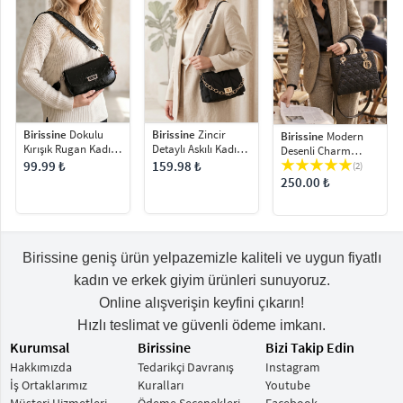
Birissine
Zincir
Birissine
Dokulu
Birissine
Modern
Detaylı Askılı Kadın
Kırışık Rugan Kadın
Desenli Charm
Omuz Çantası
Omuz Çantası
Detaylı Kadın Omuz
159.98 ₺
99.99 ₺
(2)
Çantası
250.00 ₺
Birissine geniş ürün yelpazemizle kaliteli ve uygun fiyatlı
kadın ve erkek giyim ürünleri sunuyoruz.
Online alışverişin keyfini çıkarın!
Hızlı teslimat ve güvenli ödeme imkanı.
Kurumsal
Birissine
Bizi Takip Edin
Hakkımızda
Tedarikçi Davranış
Instagram
İş Ortaklarımız
Kuralları
Youtube
Müşteri Hizmetleri
Ödeme Seçenekleri
Facebook