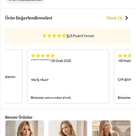
chevron_right
Ürün Değerlendirmeleri
Tümü (3)
5
15 Puan
3 Yorum
***** *******
28 Ocak 2026
09 Haziran
antalarımı
جميله وانيقة
Çok güzel
Birissine
satıcısından alındı.
Birissine
satı
Benzer Ürünler