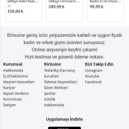
Kadın El ve Omuz
Detaylı Askılı Kadın
Detaylı Fermuarlı
Çantası
Omuz Çantası
Omuz Çantası
99.99 ₺
(9)
249.99 ₺
150.00 ₺
Birissine geniş ürün yelpazemizle kaliteli ve uygun fiyatlı
kadın ve erkek giyim ürünleri sunuyoruz.
Online alışverişin keyfini çıkarın!
Hızlı teslimat ve güvenli ödeme imkanı.
Kurumsal
Birissine
Bizi Takip Edin
Hakkımızda
Tedarikçi Davranış
Instagram
İş Ortaklarımız
Kuralları
Youtube
Müşteri Hizmetleri
Ödeme Seçenekleri
Facebook
Kariyer
İşlem Rehberi
Kişisel Verilerin
Şartlar
Korunması
Gizlilik
İletişim
Hakkımızda
Uygulamayı İndirin