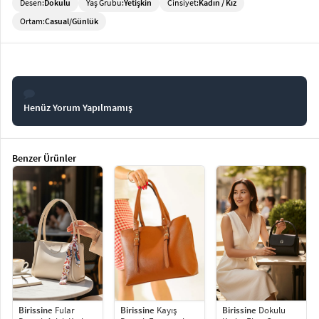
Desen:
Dokulu
Yaş Grubu:
Yetişkin
Cinsiyet:
Kadın / Kız
Ortam:
Casual/Günlük
Henüz Yorum Yapılmamış
Benzer Ürünler
Birissine
Dokulu
Birissine
Fular
Birissine
Kayış