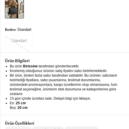
keyboard_arrow_down
Takımlar
Elbise
Alt
keyboard_arrow_down
Beden:
Standart
Giyim
Standart
Dış
keyboard_arrow_down
Giyim
Ürün Bilgileri
Tesettür
keyboard_arrow_down
Bu ürün
Birissine
tarafından gönderilecektir.
Giyim
İncelemiş olduğunuz ürünün satış fiyatını satıcı belirlemektedir.
Bir ürün, birden fazla satıcı tarafından satılabilir. Bu ürünler, satıcıların
Büyük
keyboard_arrow_down
belirlediği fiyatlara, satıcı puanlarına, teslimat durumlarına,
Beden
ürünlerdeki promosyonlara, kargo ücretlerinin olup olmamasına, hızlı
teslimat seçeneğine, ürünlerin stok durumuna ve kategorilerine göre
sıralanır.
İç
keyboard_arrow_down
15 gün içinde ücretsiz iade. Detaylı bilgi için tıklayın.
Giyim
En:
25 cm
Boy:
20 cm
Ürün Özellikleri