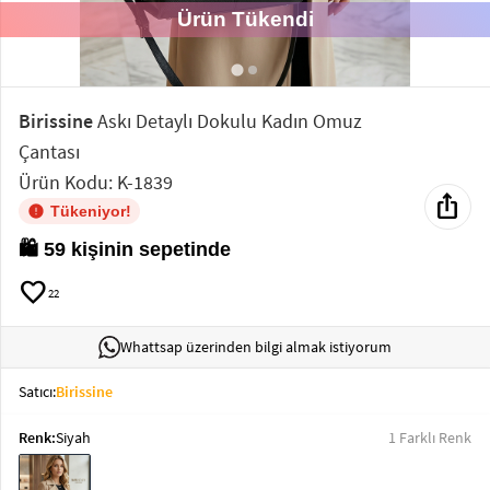
Ürün Tükendi
Elektronik
Bluz &
Tunik
Birissine
Askı Detaylı Dokulu Kadın Omuz
Çantası
Büstiyer
Ürün Kodu: K-1839
ios_share
Tükeniyor!
🛍️ 59 kişinin sepetinde
favorite
Sweatshirt
22
Whattsap üzerinden bilgi almak istiyorum
Satıcı:
Birissine
T-Shirt
Renk:
Siyah
1 Farklı Renk
Ev
keyboard_arrow_down
Giyim